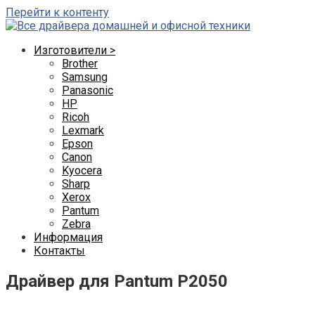
Перейти к контенту
Изготовители >
Brother
Samsung
Panasonic
HP
Ricoh
Lexmark
Epson
Canon
Kyocera
Sharp
Xerox
Pantum
Zebra
Информация
Контакты
Драйвер для Pantum P2050