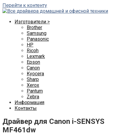
Перейти к контенту
Изготовители >
Brother
Samsung
Panasonic
HP
Ricoh
Lexmark
Epson
Canon
Kyocera
Sharp
Xerox
Pantum
Zebra
Информация
Контакты
Драйвер для Canon i-SENSYS
MF461dw