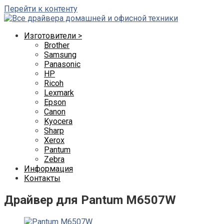
Перейти к контенту
Изготовители >
Brother
Samsung
Panasonic
HP
Ricoh
Lexmark
Epson
Canon
Kyocera
Sharp
Xerox
Pantum
Zebra
Информация
Контакты
Драйвер для Pantum M6507W