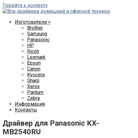
Перейти к контенту
Изготовители >
Brother
Samsung
Panasonic
HP
Ricoh
Lexmark
Epson
Canon
Kyocera
Sharp
Xerox
Pantum
Zebra
Информация
Контакты
Драйвер для Panasonic KX-
MB2540RU