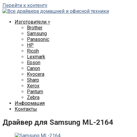
Перейти к контенту
Изготовители >
Brother
Samsung
Panasonic
HP
Ricoh
Lexmark
Epson
Canon
Kyocera
Sharp
Xerox
Pantum
Zebra
Информация
Контакты
Драйвер для Samsung ML-2164