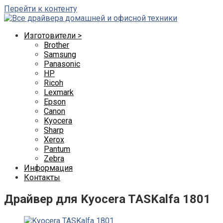
Перейти к контенту
Изготовители >
Brother
Samsung
Panasonic
HP
Ricoh
Lexmark
Epson
Canon
Kyocera
Sharp
Xerox
Pantum
Zebra
Информация
Контакты
Драйвер для Kyocera TASKalfa 1801