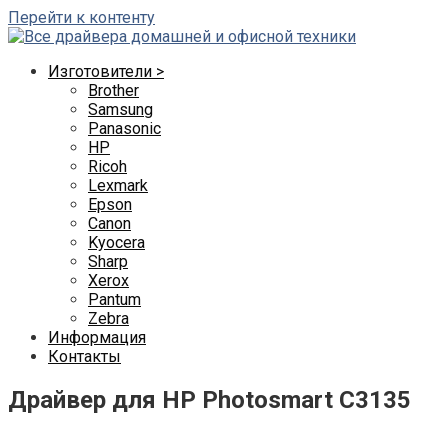
Перейти к контенту
Изготовители >
Brother
Samsung
Panasonic
HP
Ricoh
Lexmark
Epson
Canon
Kyocera
Sharp
Xerox
Pantum
Zebra
Информация
Контакты
Драйвер для HP Photosmart C3135