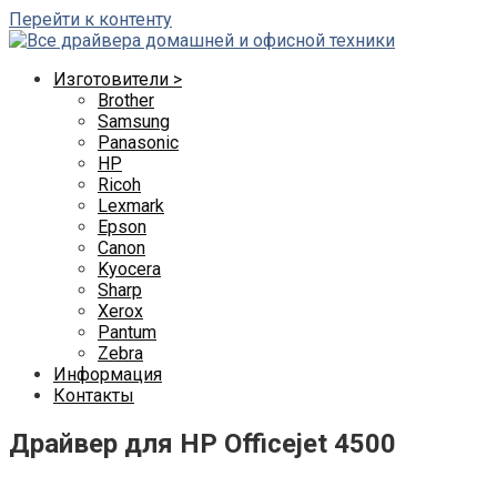
Перейти к контенту
Изготовители >
Brother
Samsung
Panasonic
HP
Ricoh
Lexmark
Epson
Canon
Kyocera
Sharp
Xerox
Pantum
Zebra
Информация
Контакты
Драйвер для HP Officejet 4500