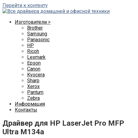
Перейти к контенту
Изготовители >
Brother
Samsung
Panasonic
HP
Ricoh
Lexmark
Epson
Canon
Kyocera
Sharp
Xerox
Pantum
Zebra
Информация
Контакты
Драйвер для HP LaserJet Pro MFP
Ultra M134a