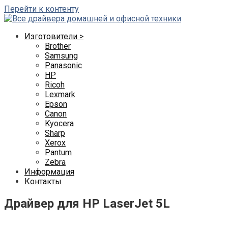
Перейти к контенту
Изготовители >
Brother
Samsung
Panasonic
HP
Ricoh
Lexmark
Epson
Canon
Kyocera
Sharp
Xerox
Pantum
Zebra
Информация
Контакты
Драйвер для HP LaserJet 5L