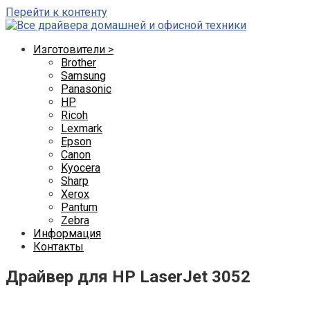
Перейти к контенту
Изготовители >
Brother
Samsung
Panasonic
HP
Ricoh
Lexmark
Epson
Canon
Kyocera
Sharp
Xerox
Pantum
Zebra
Информация
Контакты
Драйвер для HP LaserJet 3052