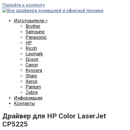
Перейти к контенту
Изготовители >
Brother
Samsung
Panasonic
HP
Ricoh
Lexmark
Epson
Canon
Kyocera
Sharp
Xerox
Pantum
Zebra
Информация
Контакты
Драйвер для HP Color LaserJet
CP5225