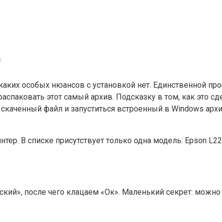
0
икаких особых нюансов с установкой нет. Единственной п
распаковать этот самый архив. Подсказку в том, как это с
 скаченный файл и запуститься встроенный в Windows арх
ер. В списке присутствует только одна модель: Epson L22
й», после чего клацаем «Ок». Маленький секрет: можно п