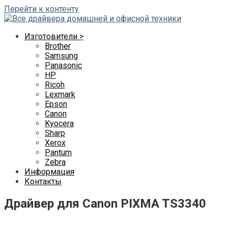
Перейти к контенту
Изготовители >
Brother
Samsung
Panasonic
HP
Ricoh
Lexmark
Epson
Canon
Kyocera
Sharp
Xerox
Pantum
Zebra
Информация
Контакты
Драйвер для Canon PIXMA TS3340