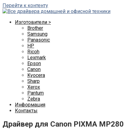
Перейти к контенту
Изготовители >
Brother
Samsung
Panasonic
HP
Ricoh
Lexmark
Epson
Canon
Kyocera
Sharp
Xerox
Pantum
Zebra
Информация
Контакты
Драйвер для Canon PIXMA MP280