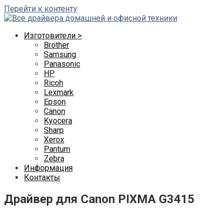
Перейти к контенту
Изготовители >
Brother
Samsung
Panasonic
HP
Ricoh
Lexmark
Epson
Canon
Kyocera
Sharp
Xerox
Pantum
Zebra
Информация
Контакты
Драйвер для Canon PIXMA G3415