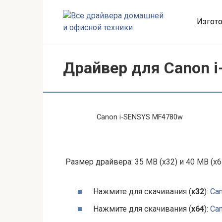
Перейти
к
Изгото
контенту
Драйвер для Canon 
Canon i-SENSYS MF4780w
Размер драйвера: 35 MB (x32) и 40 MB (x6
Нажмите для скачивания (
x32
):
Ca
Нажмите для скачивания (
x64
):
Ca