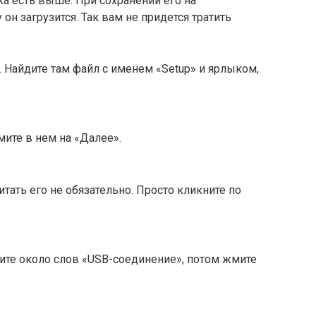
а есть выше. При сохранении его на
он загрузится. Так вам не придется тратить
. Найдите там файл с именем «Setup» и ярлыком,
мите в нем на «Далее».
тать его не обязательно. Просто кликните по
ите около слов «USB-соединение», потом жмите