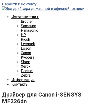
Перейти к контенту
Изготовители >
Brother
Samsung
Panasonic
HP
Ricoh
Lexmark
Epson
Canon
Kyocera
Sharp
Xerox
Pantum
Zebra
Информация
Контакты
Драйвер для Canon i-SENSYS
MF226dn