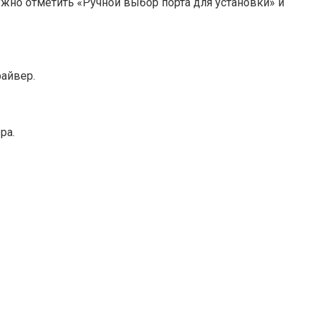
ужно отметить «Ручной выбор порта для установки» и
райвер.
ра.