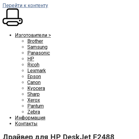
Перейти к контенту
Изготовители >
Brother
Samsung
Panasonic
HP
Ricoh
Lexmark
Epson
Canon
Kyocera
Sharp
Xerox
Pantum
Zebra
Информация
Контакты
Драйвер для HP DeskJet F2488