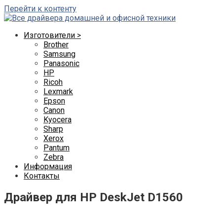
Перейти к контенту
Изготовители >
Brother
Samsung
Panasonic
HP
Ricoh
Lexmark
Epson
Canon
Kyocera
Sharp
Xerox
Pantum
Zebra
Информация
Контакты
Драйвер для HP DeskJet D1560